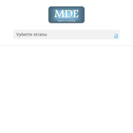
Vyberte stranu
Pripravený
na
spoluprácu
Veľmi si vážime Váš
záujem.
V prípade akýchkoľvek